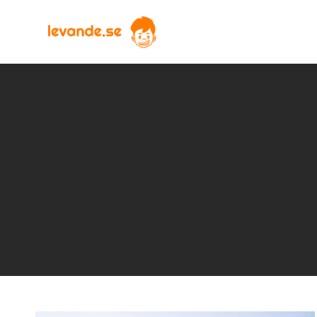
Skip
to
levande.se
allt om spel och böcker fö
content