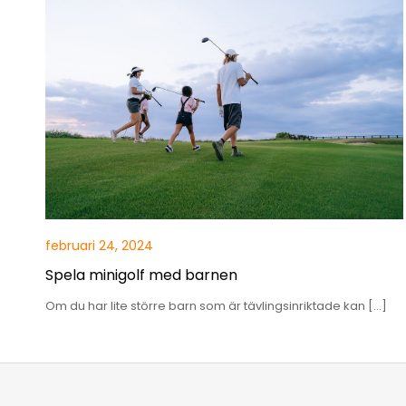
februari 24, 2024
Spela minigolf med barnen
Om du har lite större barn som är tävlingsinriktade kan […]