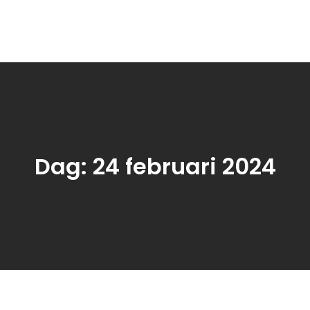
r barn
Dag:
24 februari 2024