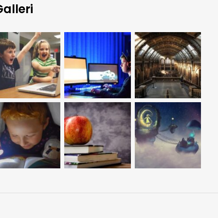
alleri