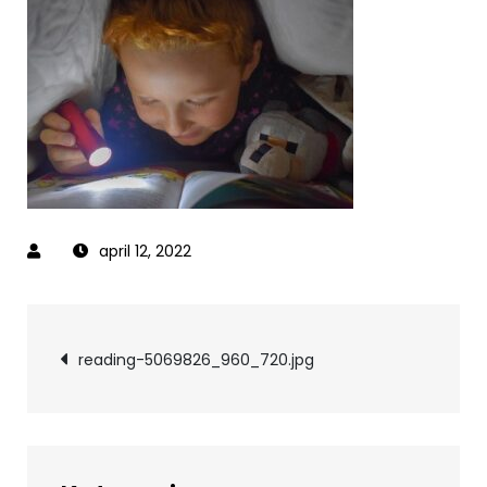
april 12, 2022
Inläggsnavigering
reading-5069826_960_720.jpg