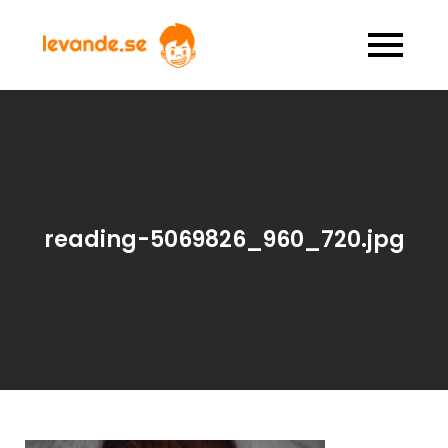
Skip
to
levande.se
allt om spel och böcker för
content
barn
reading-5069826_960_720.jpg